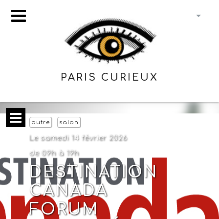
PARIS CURIEUX
autre
salon
Le samedi 14 février 2026
de 09h à 19h
DESTINATION
CANADA
FORUM