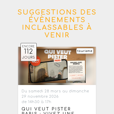
SUGGESTIONS DES
ÉVÈNEMENTS
INCLASSABLES À
VENIR
ENCORE
112
tourisme
JOURS
Du samedi 28 mars au dimanche
29 novembre 2026
de 14h30 à 17h
QUI VEUT PISTER