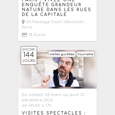
PARIS : VIVEZ UNE
ENQUÊTE GRANDEUR
NATURE DANS LES RUES
DE LA CAPITALE
20 Passage Saint Sébastien ,
Paris
18 Euros
ENCORE
144
visites guidées
tourisme
JOURS
Du samedi 28 mars au jeudi 31
décembre 2026
de 14h30 à 17h
VISITES SPECTACLES :