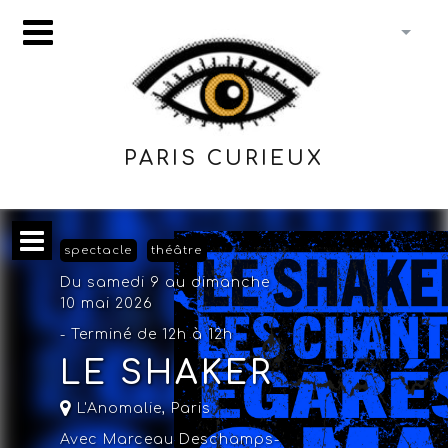
PARIS CURIEUX
spectacle
théâtre
Du samedi 9 au dimanche
10 mai 2026
- Terminé de 12h à 12h
LE SHAKER
L'Anomalie,
Paris
Avec Marceau Deschamps-