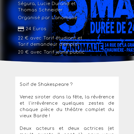
Ségura, Lucie Durand et
Thomas Schneider
Organisé par L'anomalie
24 Euros
22 € avec
Tarif étudiant
et
Tarif demandeur d'emploi
20 € avec
Tarif jeune public
Soif de Shakespeare ?
Venez siroter dans la fête, la révérence
et l'irrévérence quelques zestes de
chaque pièce du théâtre complet du
vieux Barde !
Deux acteurs et deux actrices (et