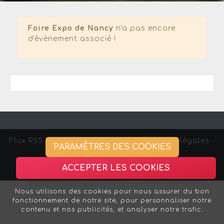
Foire Expo de Nancy
n'a pas encore
d'évènement associé !
Flux RSS
-
Gestion des cookies -
Mentions légales
-
PARAMÈTRES DES COOKIES
Association Strasbourg Curieux
ACCEPTER LES COOKIES
Nous utilisons des cookies pour nous assurer du bon
fonctionnement de notre site, pour personnaliser notre
contenu et nos publicités, et analyser notre trafic.